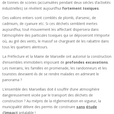
de tonnes de scories (accumulées pendant deux siècles d’activités
industrielles) se révèlent aujourd’hui
fortement
toxiques
.
Des vallons entiers sont comblés de plomb, d’arsenic, de
cadmium, de cyanure etc. Si ces déchets semblent inertes
aujourd’hui, tout mouvement les affectant dispersera dans
l’atmosphère des particules toxiques qui se déposeront n’importe
où, au gré des vents, le massif se chargeant de les rabattre dans
tous les quartiers alentours.
La Préfecture et la Mairie de Marseille ont autorisé la construction
d’ensembles immobiliers imposant de
profondes
excavations
.
Les riverains, les familles en promenade, les randonneurs et les
touristes devraient-ils de se rendre malades en admirant le
panorama ?
L’ensemble des Marseillais doit il souffrir d’une atmosphère
dangereusement viciée par le transport des déchets de
construction ? Au mépris de la réglementation en vigueur, la
municipalité délivre des permis de construire
sans
étude
d’
impact
préalable !