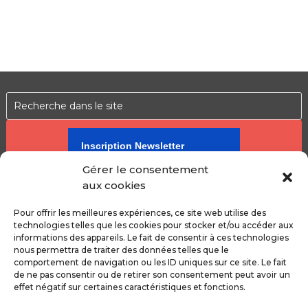
Inscription Newsletter
Gérer le consentement
aux cookies
Pour offrir les meilleures expériences, ce site web utilise des
technologies telles que les cookies pour stocker et/ou accéder aux
informations des appareils. Le fait de consentir à ces technologies
nous permettra de traiter des données telles que le
En vous inscrivant à notre newsletter vous acceptez que votre
comportement de navigation ou les ID uniques sur ce site. Le fait
de ne pas consentir ou de retirer son consentement peut avoir un
adresse email soit traitée selon notre
politique de confidentialité
.
effet négatif sur certaines caractéristiques et fonctions.