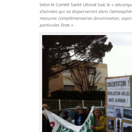
Selon le Comité Santé Littoral Sud, le «
décompac
d’années qui se disperseront dans l’atmosphère
mesures complémentaires (brumisation, aspirati
particules fine
s ».