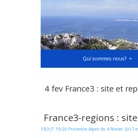
Qui sommes nous?
4 fev France3 : site et r
France3-regions : sit
FR3 JT 19/20 Provence-Alpes du 4 février 2017 et