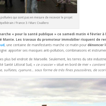
 polluées qui sont pas en mesure de recevoir le projet
lliérain / France 3 / Marc Civallero
arche « pour la santé publique » ce samedi matin 4 février à l
gré Mante. Les travaux du promoteur immobilier risquent de re
Sud
, une centaine de manifestants marche ce matin pour
dénoncer l
signe: apporter ses masques anti-pollution, combinaisons et instrume
s plus bel endroit de Marseille. Seulement, les terres du site industr
té Santé Littoral Sud, «
ce crassier
» situé en bord de mer «
contient 
sulfates, cyanure… sous forme de très fines poussières, de scorie