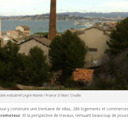
 site industriel Legré-Mante / France 3/ Marc Civalle
ur y construire une trentaine de villas, 286 logements et commerces. 
promoteur
. Et la perspective de travaux, remuant beaucoup de poussi