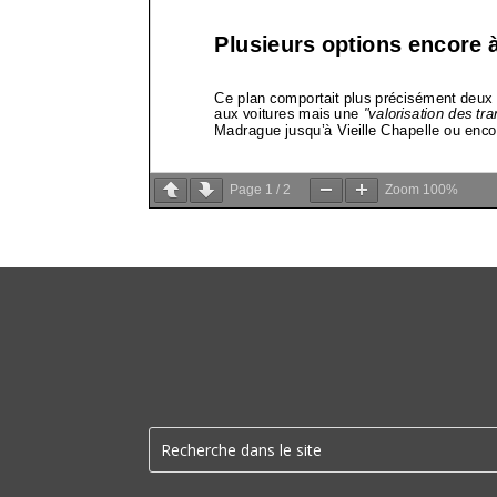
Page
1
/
2
Zoom
100%