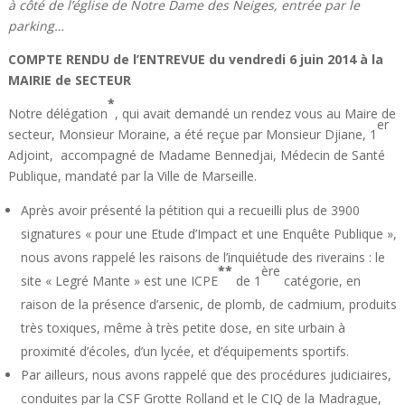
à côté de l’église de Notre Dame des Neiges, entrée par le
parking…
COMPTE RENDU de l’ENTREVUE du vendredi 6 juin 2014 à la
MAIRIE de SECTEUR
*
Notre délégation
, qui avait demandé un rendez vous au Maire de
er
secteur, Monsieur Moraine, a été reçue par Monsieur Djiane, 1
Adjoint, accompagné de Madame Bennedjai, Médecin de Santé
Publique, mandaté par la Ville de Marseille.
Après avoir présenté la pétition qui a recueilli plus de 3900
signatures « pour une Etude d’Impact et une Enquête Publique »,
nous avons rappelé les raisons de l’inquiétude des riverains : le
**
ère
site « Legré Mante » est une ICPE
de 1
catégorie, en
raison de la présence d’arsenic, de plomb, de cadmium, produits
très toxiques, même à très petite dose, en site urbain à
proximité d’écoles, d’un lycée, et d’équipements sportifs.
Par ailleurs, nous avons rappelé que des procédures judiciaires,
conduites par la CSF Grotte Rolland et le CIQ de la Madrague,